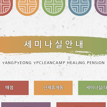
세 미 나 실 안 내
YANGPYEONG YPCLEANCAMP HEALING PENSION
매점
단체휴게동
세미나실(대