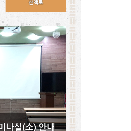
산책로
미나실(소) 안내