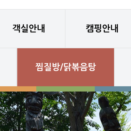
객실안내
캠핑안내
찜질방/닭볶음탕