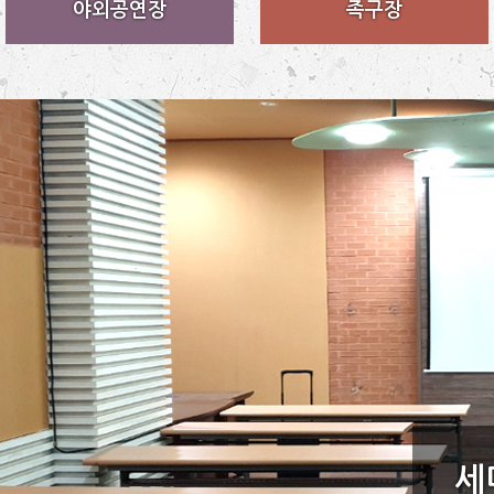
야외공연장
족구장
세