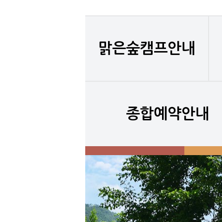
맑은숲캠프안내
종합예약안내