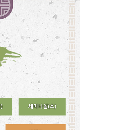
)
세미나실(소)