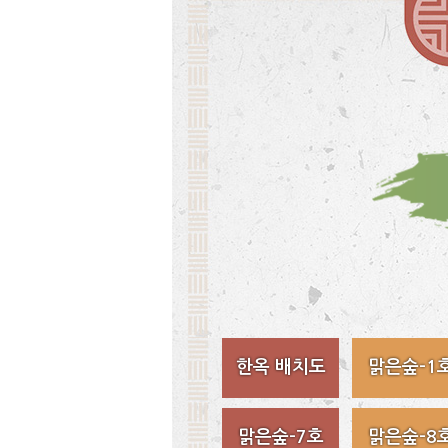
한옥 배치도
맑은숲-1
맑은숲-7호
맑은숲-8