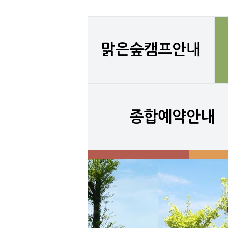
맑은숲캠프안내
종합예약안내