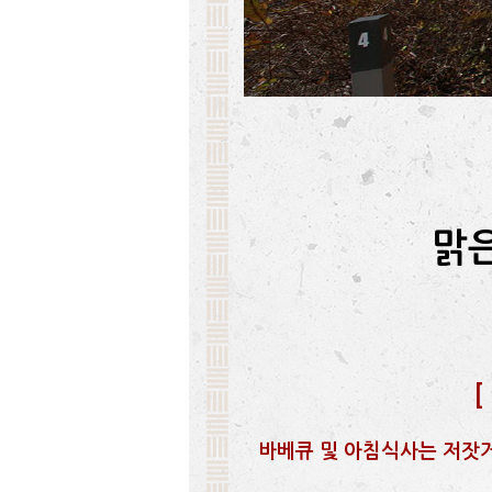
맑
[
바베큐 및 아침식사는 저잣거