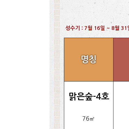
성수기 : 7월 16일 ~ 8월 3
명칭
맑은숲-4호
76㎡