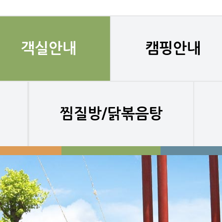
객실안내
캠핑안내
찜질방/닭볶음탕