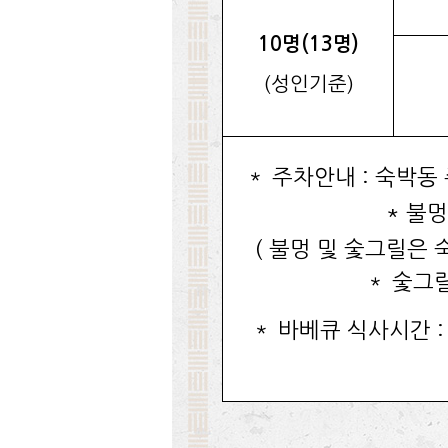
10명(13명)
(성인기준)
＊ 주차안내 : 숙박동
* 불멍
( 불멍 및 숯그릴은
＊ 숯그릴
＊ 바베큐 식사시간 :