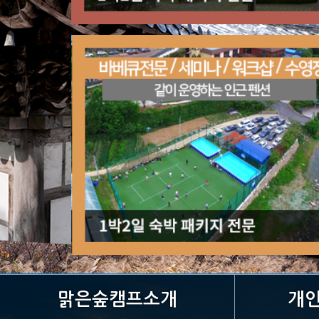
맑은숲캠프소개
개