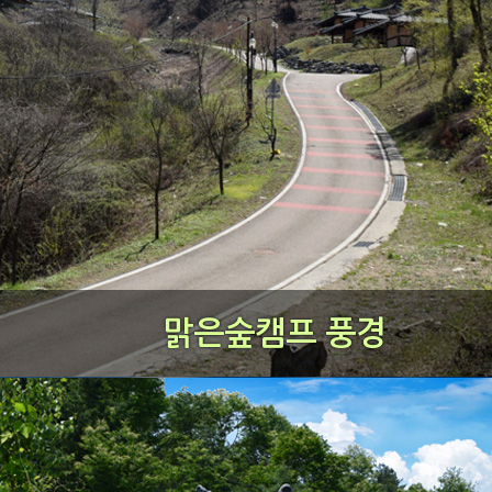
맑은숲캠프 풍경