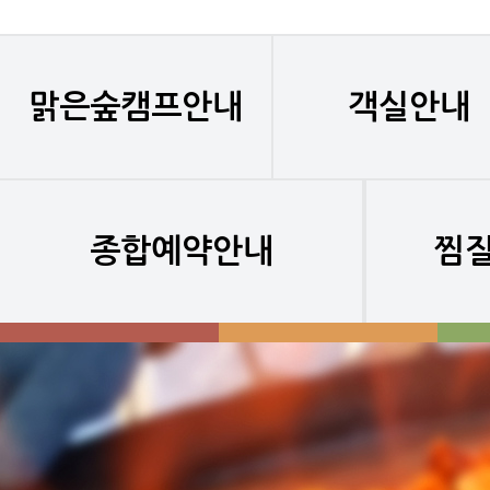
맑은숲캠프안내
객실안내
종합예약안내
찜