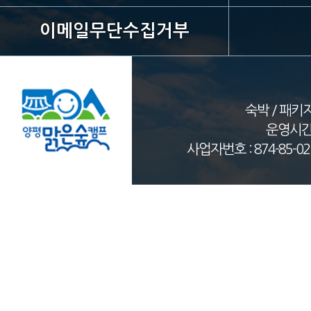
이메일무단수집거부
숙박 / 패키지 
운영시간 09
사업자번호 : 874-85