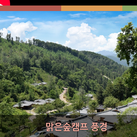
맑은숲캠프 풍경