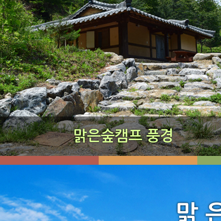
맑은숲캠프 풍경
맑 