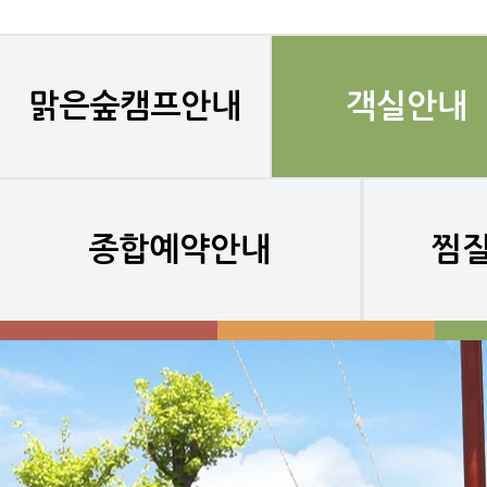
맑은숲캠프안내
객실안내
종합예약안내
찜