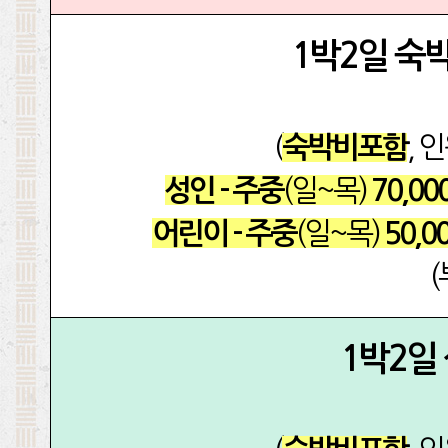
1박2일 숙
(
, 
숙박비포함
(일~목)
성인 - 주중
70,00
(일~목)
어린이 - 주중
50,0
1박2일