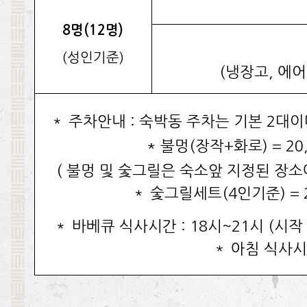
8명(12명)
(성인기준)
(냉장고, 에어
＊ 주차안내 : 숙박동 주차는 기본 2대
* 불멍(장작+화로) = 20
( 불멍 및 숯그릴은 숙소앞 지정된 장소
＊ 숯그릴세트(4인기준) = 
＊ 바베큐 식사시간 : 18시~21시 (시작
＊ 아침 식사시간