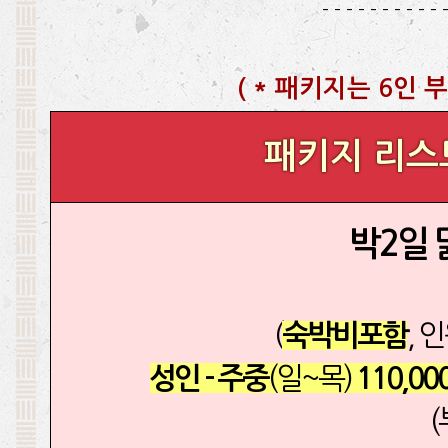
- - - - - - - - - - 
(
* 패키지는 6인 부
패키지 리스
박2일
(
, 
숙박비포함
(일~목)
성인 - 주중
110,00