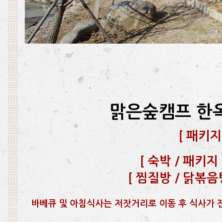
맑은숲캠프 한
[
패키지
[
숙박 / 패키지 문
[
찜질방 / 닭볶음탕 
바베큐 및 아침식사는 저잣거리로 이동 후 식사가 