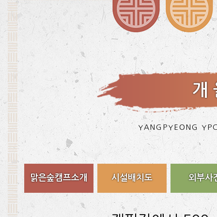
개 
YANGPYEONG YPC
맑은숲캠프소개
시설배치도
외부사