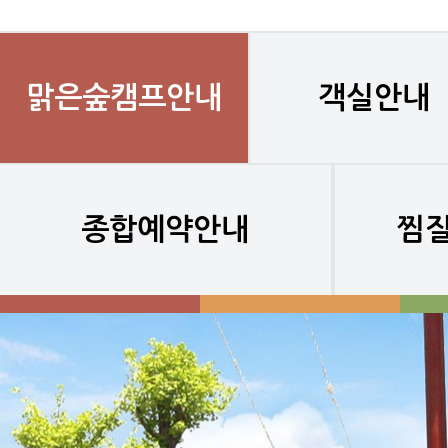
맑은숲캠프안내
객실안내
종합예약안내
찜