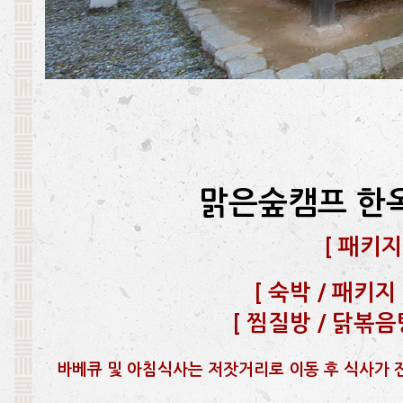
맑은숲캠프 한
[
패키지
[
숙박 / 패키지 문
[
찜질방 / 닭볶음탕 
바베큐 및 아침식사는 저잣거리로 이동 후 식사가 