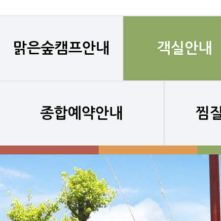
맑은숲캠프안내
객실안내
종합예약안내
찜