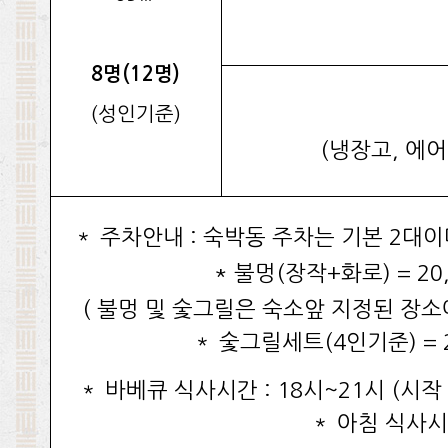
8명(12명)
(성인기준)
(냉장고, 에어
＊ 주차안내 : 숙박동 주차는 기본 2대
* 불멍(장작+화로) = 20
( 불멍 및 숯그릴은 숙소앞 지정된 장소
＊ 숯그릴세트(4인기준) = 
＊ 바베큐 식사시간 : 18시~21시 (시작
＊ 아침 식사시간