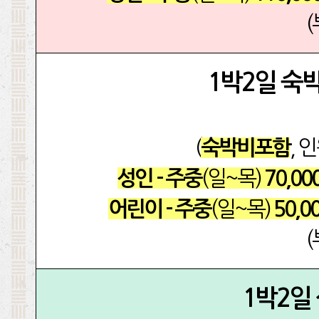
1박2일 숙
(
, 
숙박비포함
(일~목)
성인 - 주중
70,00
(일~목)
어린이 - 주중
50,0
1박2일