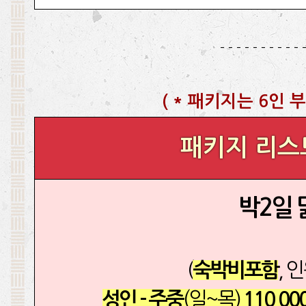
- - - - - - - - - - 
(
* 패키지는 6인 부
패키지 리스
박2일
(
, 
숙박비포함
(일~목)
성인 - 주중
110,00