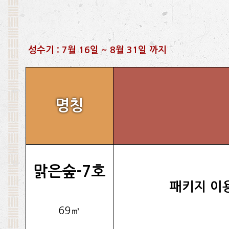
성수기 : 7월 16일 ~ 8월 31일 까지
명칭
맑은숲-7호
패키지 이
69㎡