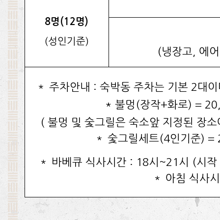
8명(12명)
(성인기준)
(냉장고, 에어
＊ 주차안내 : 숙박동 주차는 기본 2대
* 불멍(장작+화로) = 20
( 불멍 및 숯그릴은 숙소앞 지정된 장소
＊ 숯그릴세트(4인기준) = 
＊ 바베큐 식사시간 : 18시~21시 (시작
＊ 아침 식사시간