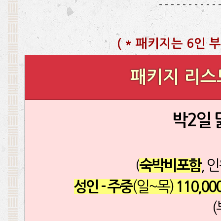
- - - - - - - - - - 
(
* 패키지는 6인 부
패키지 리스
박2일
(
, 
숙박비포함
(일~목)
성인 - 주중
110,00