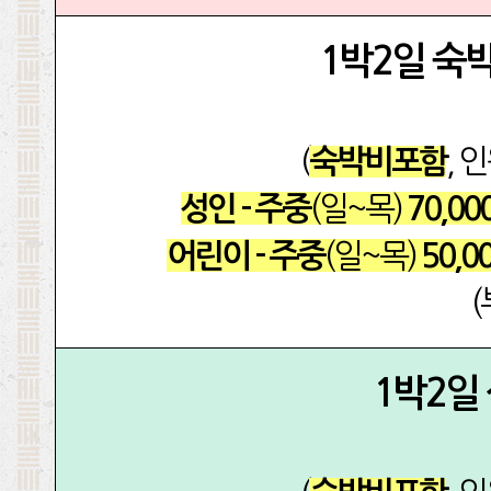
1박2일 숙
(
, 
숙박비포함
(일~목)
성인 - 주중
70,00
(일~목)
어린이 - 주중
50,0
1박2일