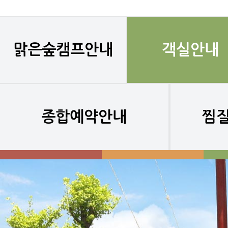
맑은숲캠프안내
객실안내
종합예약안내
찜