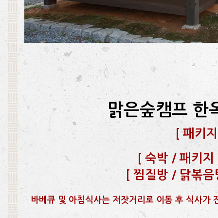
맑은숲캠프 한
[
패키지
[
숙박 / 패키지 문
[
찜질방 / 닭볶음탕 
바베큐 및 아침식사는 저잣거리로 이동 후 식사가 