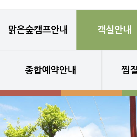
맑은숲캠프안내
객실안내
종합예약안내
찜