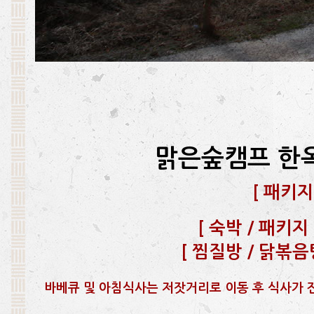
맑은숲캠프 한
[
패키지
[
숙박 / 패키지 문
[
찜질방 / 닭볶음탕 
바베큐 및 아침식사는 저잣거리로 이동 후 식사가 