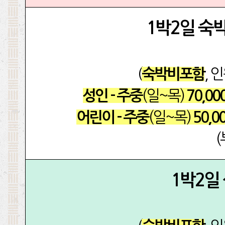
1박2일 숙
(
, 
숙박비포함
(일~목)
성인 - 주중
70,00
(일~목)
어린이 - 주중
50,0
1박2일