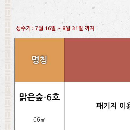
성수기 : 7월 16일 ~ 8월 31일 까지
명칭
맑은숲-6호
패키지 이
66㎡