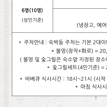
6명(10명)
(성인기준)
(냉장고, 에어
＊ 주차안내 : 숙박동 주차는 기본 2대
* 불멍(장작+화로) = 20
( 불멍 및 숯그릴은 숙소앞 지정된 장소
＊ 숯그릴세트(4인기준) = 
＊ 바베큐 식사시간 : 18시~21시 (시작
＊ 아침 식사시간