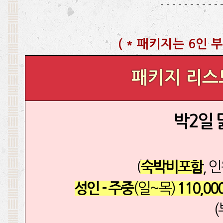
- - - - - - - - - - 
(
* 패키지는 6인 부
패키지 리스
박2일
(
, 
숙박비포함
(일~목)
성인 - 주중
110,00